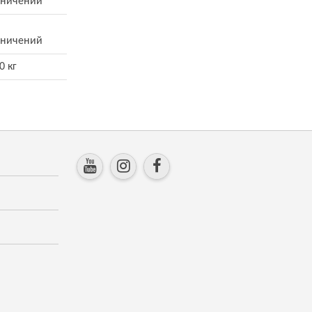
аничений
аничений
0 кг