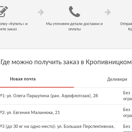
пку «Купить» и
Мы уточняем детали доставки и
Отправ
ете заказ
оплаты
К
Где можно получить заказ в Кропивницком
Новая почта
Деливери
Без
1: ул. Олега Паршутина (ран. Аэрофлотская), 28
огр
Без
2: ул. Евгения Маланюка, 21
огр
3 (до 30 кг на одно место): ул. Большая Перспективная,
Без