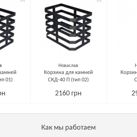
в
Новаслав
 камней
Корзина для камней
Корзин
ип 01)
СКД-40 П (тип 02)
С
рн
2160 грн
2
Как мы работаем