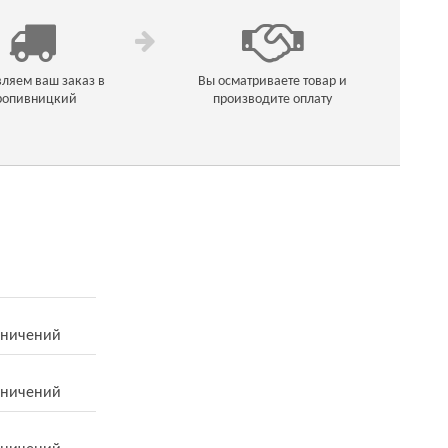
ляем ваш заказ в
Вы осматриваете товар и
ропивницкий
производите оплату
аничений
аничений