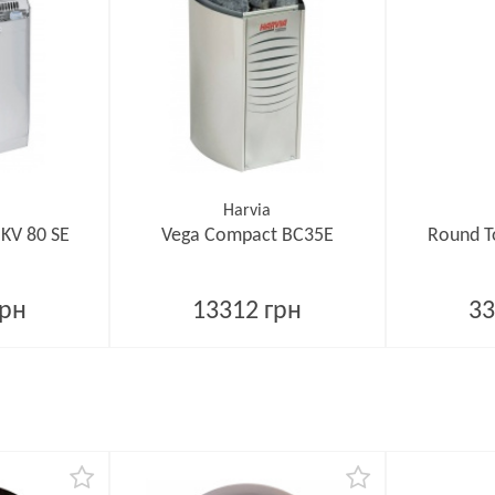
Harvia
 KV 80 SE
Vega Compact BC35E
Round T
грн
13312 грн
33