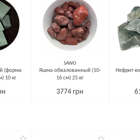
SAWO
й (форма
Яшма обвалованный (10-
Нефрит ко
м) 10 кг
16 см) 25 кг
рн
3774 грн
6