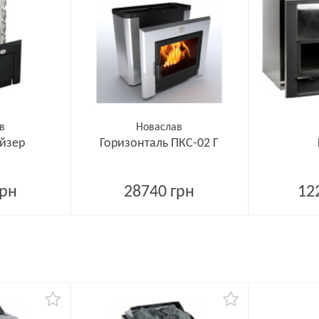
в
Новаслав
ейзер
Горизонталь ПКС-02 Г
грн
28740 грн
12