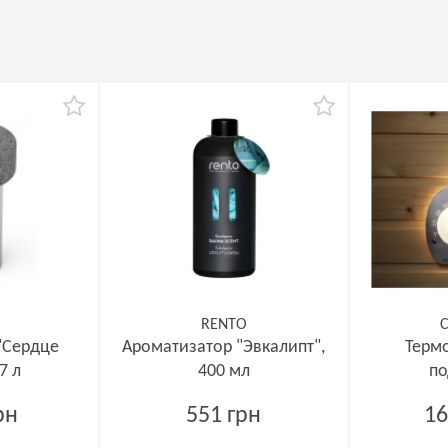
RENTO
C
"Сердце
Ароматизатор "Эвкалипт",
Термо
7 л
400 мл
по
рн
551 грн
16