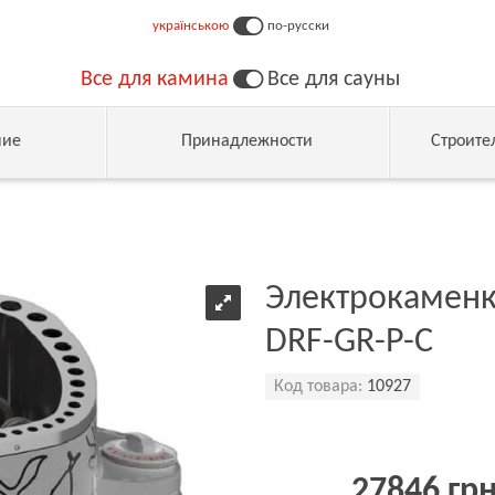
українською
по-русски
Все для камина
Все для сауны
ние
Принадлежности
Строите
Электрокаменка
DRF-GR-P-C
Код товара:
10927
27846 гр