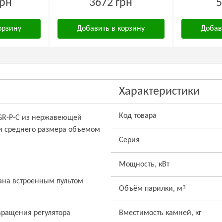
грн
3672 грн
5
орзину
Добавить в корзину
Добав
Характеристики
Код товара
-GR-P-C из нержавеющей
 и среднего размера объемом
Серия
Мощность, кВт
ана встроенным пультом
3
Объём парилки, м
вращения регулятора
Вместимость камней, кг