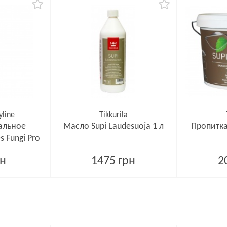
yline
Tikkurila
альное
Масло Supi Laudesuoja 1 л
Пропитка
s Fungi Pro
л
рн
1475 грн
2