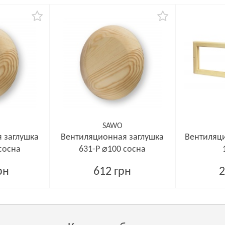
SAWO
 заглушка
Вентиляционная заглушка
Вентиляц
сосна
631-P ⌀100 сосна
рн
612 грн
2