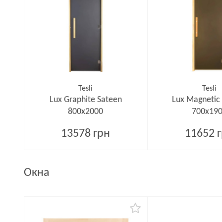
Tesli
Tesli
Lux Graphite Sateen
Lux Magnetic
800х2000
700х19
13578 грн
11652 
Окна