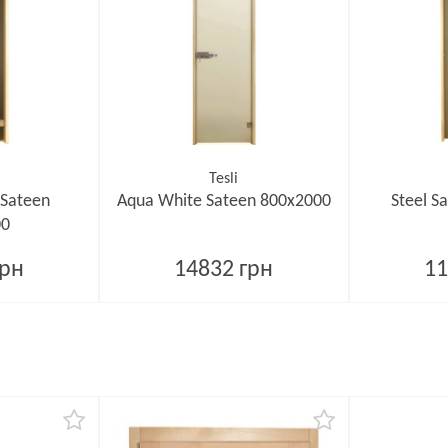
Tesli
 Sateen
Aqua White Sateen 800х2000
Steel S
00
грн
14832 грн
11