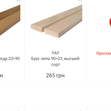
ПАЛ
Просмо
кедр 22×90
Брус липа 90×23, высший
сорт
рн
265 грн