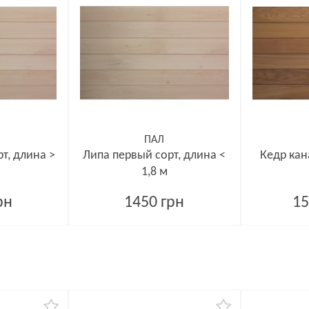
ПАЛ
т, длина >
Липа первый сорт, длина <
Кедр кан
1,8 м
рн
1450 грн
15