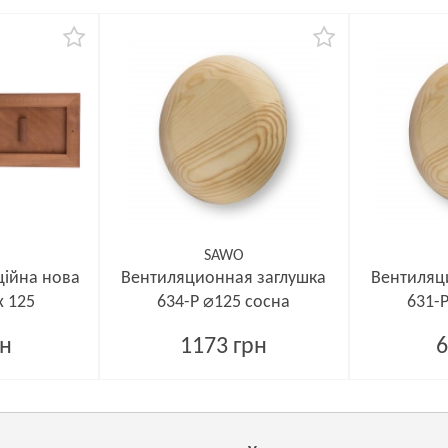
SAWO
ційна нова
Вентиляционная заглушка
Вентиляц
x 125
634-P ⌀125 сосна
631-
рн
1173 грн
6