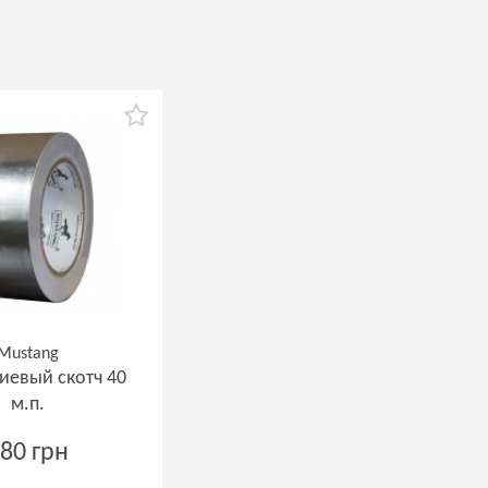
Mustang
евый скотч 40
м.п.
80 грн