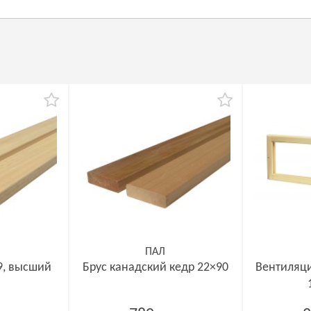
ПАЛ
9, высший
Брус канадский кедр 22×90
Вентиляц