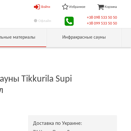
Войти
Избранное
Корзина
+38 098 533 50 50
Офлайн
+38 099 533 50 50
льные материалы
Инфракрасные сауны
уны Tikkurila Supi
л
Доставка по Украине: