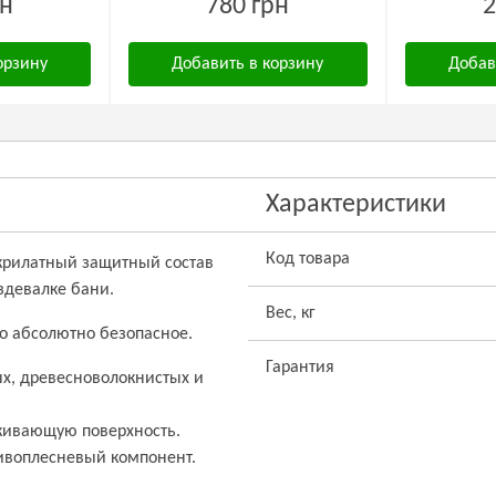
рн
780 грн
2
орзину
Добавить в корзину
Добав
Характеристики
Код товара
й акрилатный защитный состав
здевалке бани.
Вес, кг
во абсолютно безопасное.
Гарантия
х, древесноволокнистых и
кивающую поверхность.
ивоплесневый компонент.