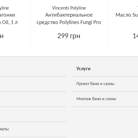
yline
Vincents Polyline
агонки
Антибактериальное
Масло Sup
 Oil, 1 л
средство Polylines Fungi Pro
750 мл
рн
299 грн
1
Услуги
Проект бани и сауны
Монтаж бани и сауны
ферты