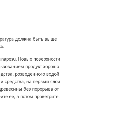
ература должна быть выше
%.
aunapesu. Новые поверхности
льзованием продукт хорошо
едства, розведенного водой
ми средства, на первый слой
древесины без перерыва от
те её, а потом проветрите.