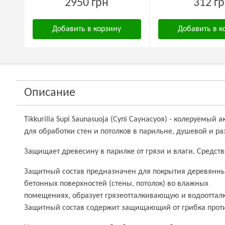
2950 грн
312 г
Добавить в корзину
Добавить в к
Описание
Tikkurilla Supi Saunasuoja (Супі Саунасуоя) - колеруемы
для обработки стен и потолков в парильне, душевой и ра
Защищает древесину в парилке от грязи и влаги. Средст
Защитный состав предназначен для покрытия деревянны
бетонных поверхностей (стены, потолок) во влажных
помещениях, образует грязеотталкивающую и водооттал
Защитный состав содержит защищающий от грибка прот