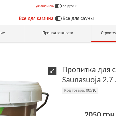
українською
по-русски
Все для камина
Все для сауны
ние
Принадлежности
Строите
Пропитка для са
Saunasuoja 2,7 
Код товара:
00510
2050 грн