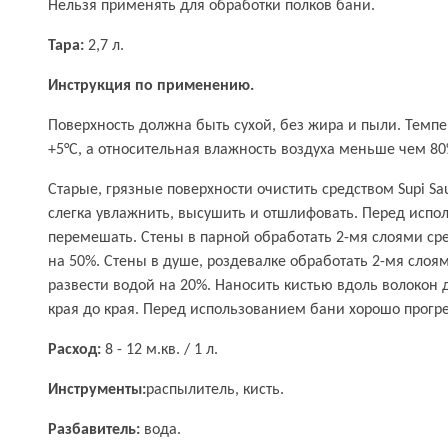
Нельзя применять для обработки полков бани.
Тара:
2,7 л.
Инструкция по применению.
Поверхность должна быть сухой, без жира и пыли. Темп
+5°С, а относительная влажность воздуха меньше чем 80
Старые, грязные поверхности очистить средством Supi S
слегка увлажнить, высушить и отшлифовать. Перед испо
перемешать. Стены в парной обработать 2-мя слоями ср
на 50%. Стены в душе, роздевалке обработать 2-мя слоя
развести водой на 20%. Наносить кистью вдоль волокон 
края до края. Перед использованием бани хорошо прогрей
Расход:
8 - 12 м.кв. / 1 л.
Инструменты:
распылитель, кисть.
Разбавитель:
вода.