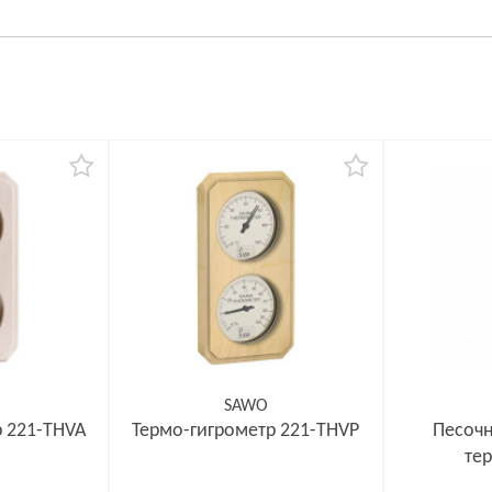
SAWO
р 221-THVA
Термо-гигрометр 221-THVP
Песочн
те