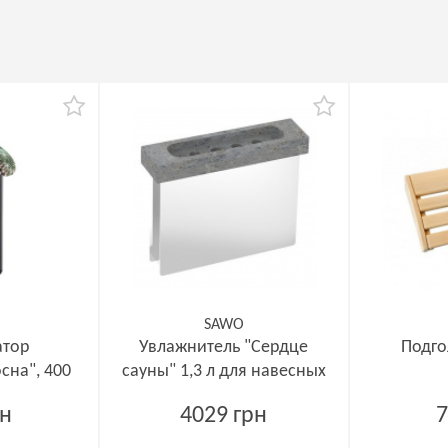
SAWO
атор
Увлажнитель "Сердце
Подго
сна", 400
сауны" 1,3 л для навесных
печей
рн
4029 грн
7