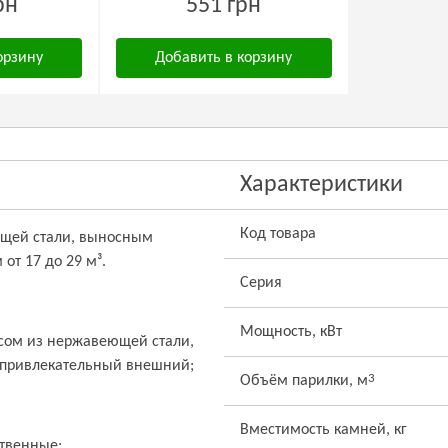
рн
551 грн
орзину
Добавить в корзину
Характеристики
Код товара
еющей стали, выносным
от 17 до 29 м³.
Серия
Мощность, кВт
асом из нержавеющей стали,
 привлекательный внешний;
3
Объём парилки, м
Вместимость камней, кг
ственные;