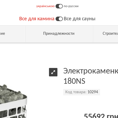
українською
по-русски
Все для камина
Все для сауны
ние
Принадлежности
Строите
Электрокаменка
180NS
Код товара:
10294
55692 гр