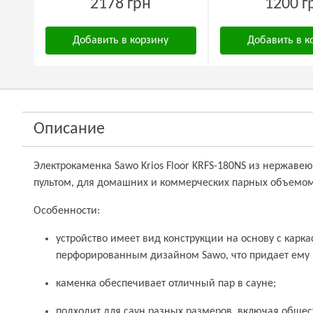
2178 грн
1200 г
Добавить в корзину
Добавить в к
Описание
Электрокаменка Sawo Krios Floor KRFS-180NS из нержав
пультом, для домашних и коммерческих парных объемом 
Особенности:
устройство имеет вид конструкции на основу с карк
перфорированным дизайном Sawo, что придает ему
каменка обеспечивает отличный пар в сауне;
подходит для саун разных размеров, включая обще