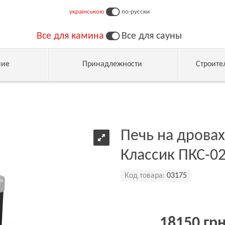
українською
по-русски
Все для камина
Все для сауны
ние
Принадлежности
Строите
Печь на дровах
Классик ПКС-02
Код товара:
03175
18150 гр