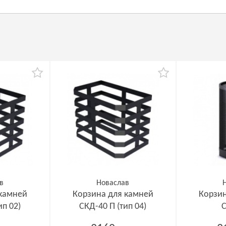
в
Новаслав
 камней
Корзина для камней
Корзин
ип 02)
СКД-40 П (тип 04)
С