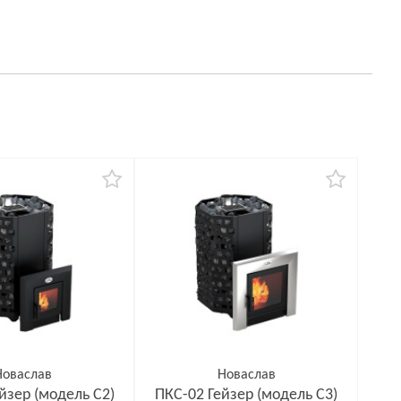
Новаслав
Новаслав
йзер (модель С2)
ПКС-02 Гейзер (модель С3)