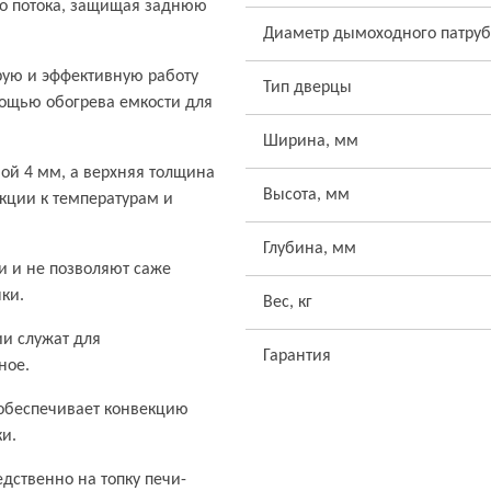
го потока, защищая заднюю
Диаметр дымоходного патруб
рую и эффективную работу
Тип дверцы
мощью обогрева емкости для
Ширина, мм
ой 4 мм, а верхняя толщина
Высота, мм
укции к температурам и
Глубина, мм
и и не позволяют саже
ки.
Вес, кг
ии служат для
Гарантия
ное.
обеспечивает конвекцию
ки.
дственно на топку печи-