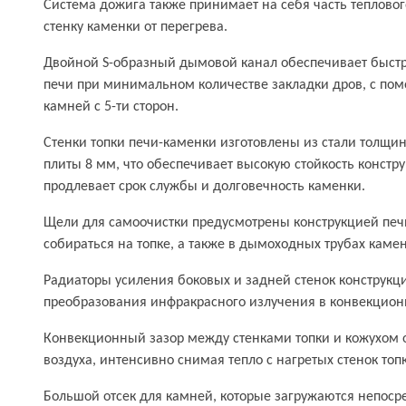
Система дожига также принимает на себя часть теплово
стенку каменки от перегрева.
Двойной S-образный дымовой канал обеспечивает быст
печи при минимальном количестве закладки дров, с по
камней с 5-ти сторон.
Стенки топки печи-каменки изготовлены из стали толщин
плиты 8 мм, что обеспечивает высокую стойкость констр
продлевает срок службы и долговечность каменки.
Щели для самоочистки предусмотрены конструкцией печ
собираться на топке, а также в дымоходных трубах камен
Радиаторы усиления боковых и задней стенок конструкц
преобразования инфракрасного излучения в конвекцион
Конвекционный зазор между стенками топки и кожухом 
воздуха, интенсивно снимая тепло с нагретых стенок топ
Большой отсек для камней, которые загружаются непосре