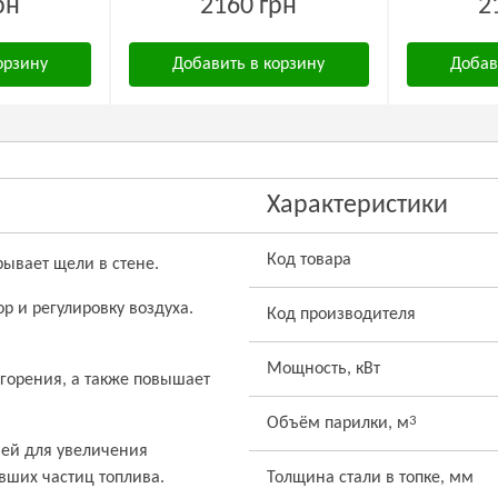
рн
2160 грн
2
орзину
Добавить в корзину
Добав
Характеристики
Код товара
ывает щели в стене.
 и регулировку воздуха.
Код производителя
Мощность, кВт
 горения, а также повышает
3
Объём парилки, м
ией для увеличения
вших частиц топлива.
Толщина стали в топке, мм