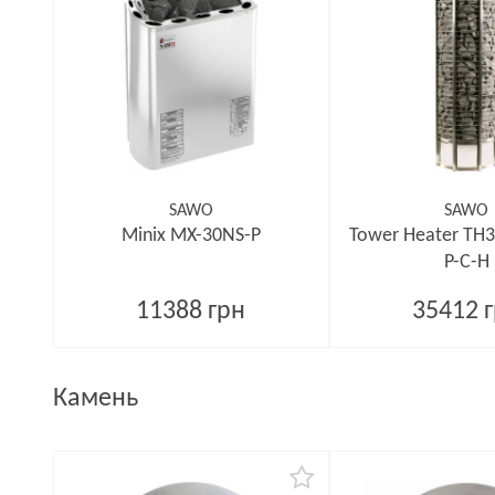
SAWO
SAWO
Minix MX-30NS-P
Tower Heater TH
P-C-H
11388 грн
35412 
Камень