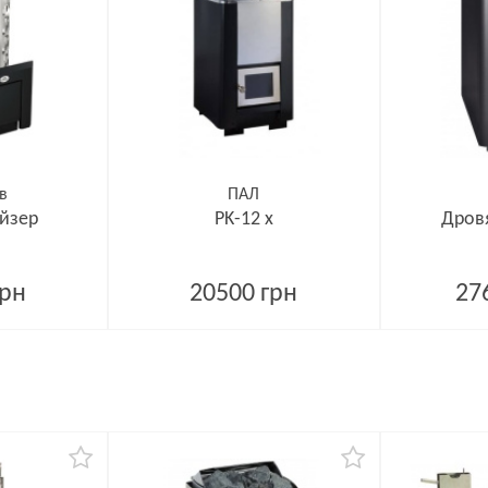
в
ПАЛ
ейзер
PK-12 x
Дровя
грн
20500 грн
27