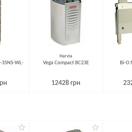
Harvia
3-35NS-WL-
Vega Compact BC23E
Bi-O 
грн
12428 грн
23