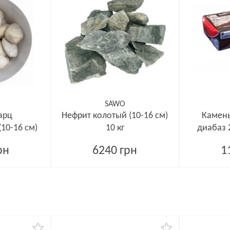
SAWO
арц
Нефрит колотый (10-16 см)
Камен
10-16 см)
10 кг
диабаз 
рн
6240 грн
1