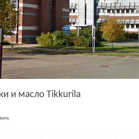
и и масло Tikkurila
вать