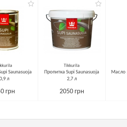
kkurila
Tikkurila
upi Saunasuoja
Пропитка Supi Saunasuoja
Масло S
0,9 л
2,7 л
0 грн
2050 грн