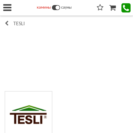
камины
сауны
TESLI