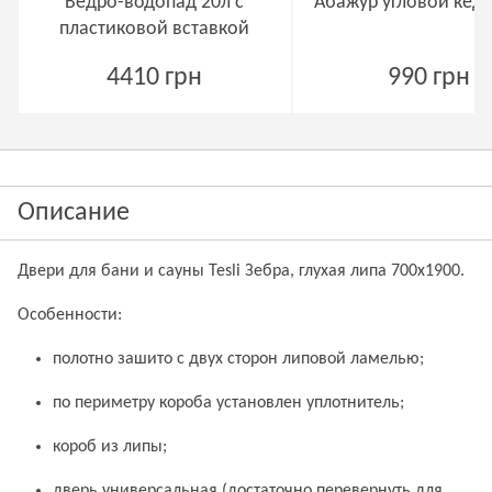
Ведро-водопад 20л с
Абажур угловой кедр
пластиковой вставкой
4410 грн
990 грн
Описание
Двери для бани и сауны Tesli Зебра, глухая липа 700х1900.
Особенности:
полотно зашито с двух сторон липовой ламелью;
по периметру короба установлен уплотнитель;
короб из липы;
дверь универсальная (достаточно перевернуть для