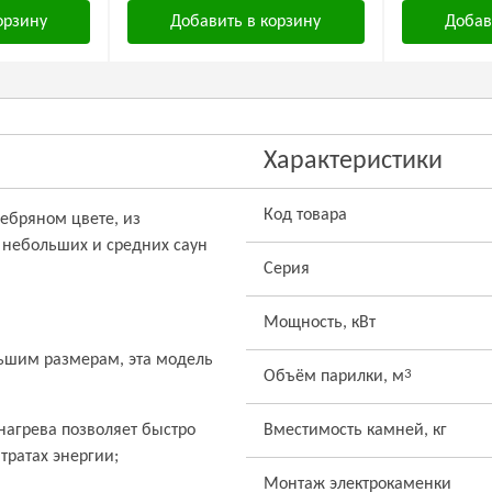
орзину
Добавить в корзину
Добав
Характеристики
Код товара
ребряном цвете, из
 небольших и средних саун
Серия
Мощность, кВт
льшим размерам, эта модель
3
Объём парилки, м
нагрева позволяет быстро
Вместимость камней, кг
тратах энергии;
Монтаж электрокаменки