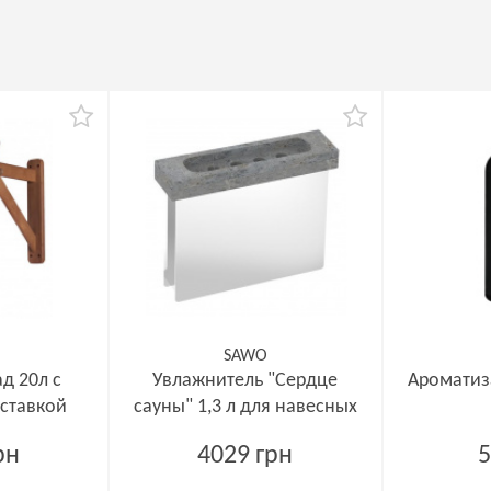
SAWO
д 20л с
Увлажнитель "Сердце
Ароматиз
вставкой
сауны" 1,3 л для навесных
печей
рн
4029 грн
5