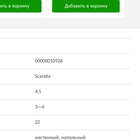
ить в корзину
Добавить в корзину
00000010928
Scandia
4,5
3—6
22
настенный, напольный