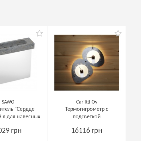
SAWO
Cariitti Oy
итель "Сердце
Термогигрометр с
3 л для навесных
подсветкой
печей
029 грн
16116 грн