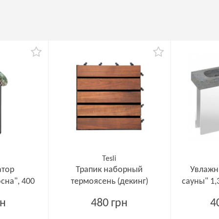
Tesli
атор
Трапик наборный
Увлажн
сна", 400
термоясень (декинг)
сауны" 1,
рн
480 грн
4