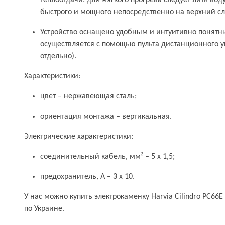
теплоотдачи: для мягкого прогрева следует лить вод
быстрого и мощного непосредственно на верхний с
Устройство оснащено удобным и интуитивно понятн
осуществляется с помощью пульта дистанционного у
отдельно).
Характеристики:
цвет – нержавеющая сталь;
ориентация монтажа – вертикальная.
Электрические характеристики:
соединительный кабель, мм² – 5 х 1,5;
предохранитель, A – 3 х 10.
У нас можно купить электрокаменку Harvia Cilindro PC66E
по Украине.