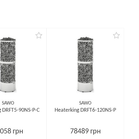
SAWO
SAWO
g DRFT5-90NS-P-C
Heaterking DRFT6-120NS-P
058 грн
78489 грн