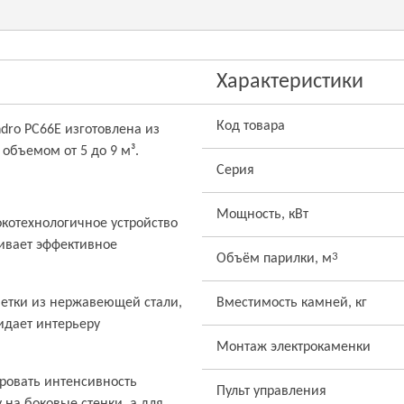
Характеристики
Код товара
ndro PC66E изготовлена из
объемом от 5 до 9 м³.
Серия
Мощность, кВт
сокотехнологичное устройство
чивает эффективное
3
Объём парилки, м
шетки из нержавеющей стали,
Вместимость камней, кг
ридает интерьеру
Монтаж электрокаменки
ировать интенсивность
Пульт управления