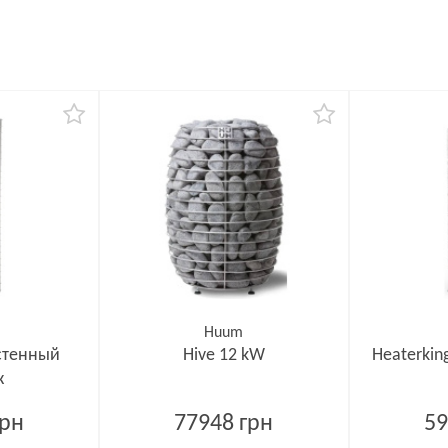
Huum
астенный
Hive 12 kW
Heaterkin
ж
грн
77948 грн
59