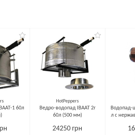
rs
HotPeppers
ВААТ-1 60л
Ведро-водопад ІВААТ 2r
Водопад-ц
)
60л (500 мм)
л с нержа
грн
24250 грн
16