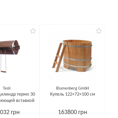
Tesli
Blumenberg GmbH
илиндр термо 30
Купель 122×72×100 см
веющей вставкой
032 грн
163800 грн