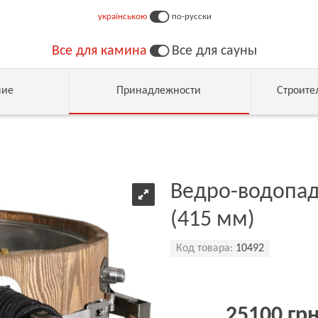
українською
по-русски
Все для камина
Все для сауны
ние
Принадлежности
Строите
Ведро-водопад 
(415 мм)
Код товара:
10492
25100 гр