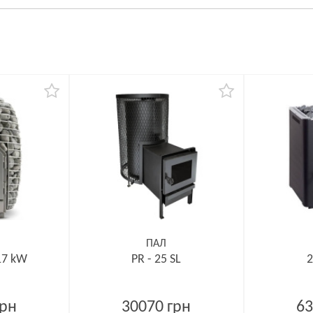
ПАЛ
17 kW
PR - 25 SL
2
грн
30070 грн
63