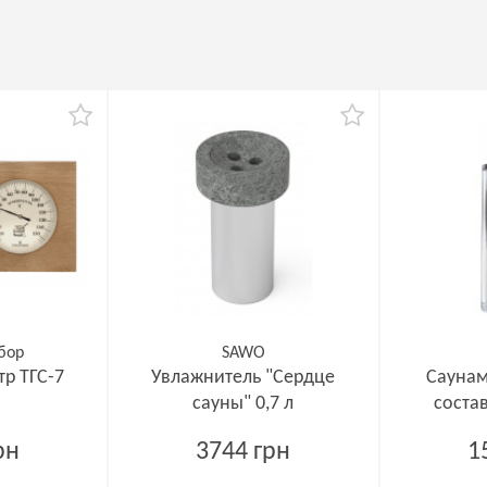
бор
SAWO
р ТГС-7
Увлажнитель "Сердце
Саунам
сауны" 0,7 л
состав
рн
3744 грн
1