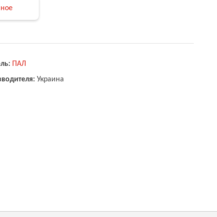
нное
ль:
ПАЛ
зводителя:
Украина