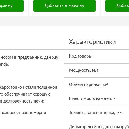
орзину
Добавить в корзину
Добав
Характеристики
Код товара
выносом в предбанник, дверцу
anda.
Мощность, кВт
3
Объём парилки, м
 жаростойкой стали толщиной
что обеспечивает хорошую
Вместимость камней, кг
и долговечность печи;
о позволяет равномерно
Толщина стали в топке, мм
Диаметр дымоходного патруб