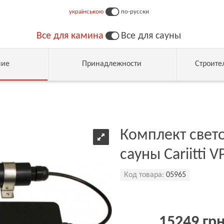
українською
по-русски
Все для камина
Все для сауны
ние
Принадлежности
Строите
Комплект свет
сауны Cariitti 
Код товара:
05965
15249 гр