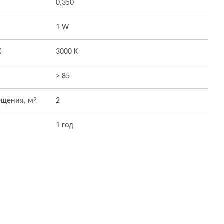
0,350
1 W
K
3000 K
> 85
2
ещения, м
2
1 год