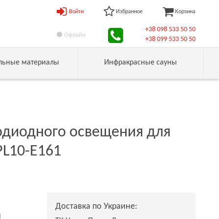
Войти
Избранное
Корзина
+38 098 533 50 50
Офлайн
+38 099 533 50 50
льные материалы
Инфракрасные сауны
одиодного освещения для
VPL10-E161
Доставка по Украине:
н