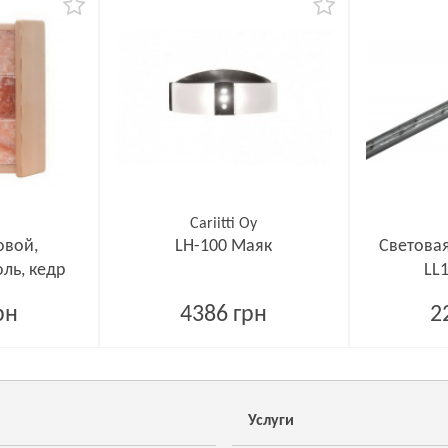
Cariitti Oy
овой,
LH-100 Маяк
Световая
ль, кедр
LL1
рн
4386 грн
2
Услуги