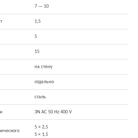
7 — 10
т
1,5
5
15
на стену
отдельно
сталь
ти
3N AC 50 Hz 400 V
5 × 2,5
ического
5 × 1,5