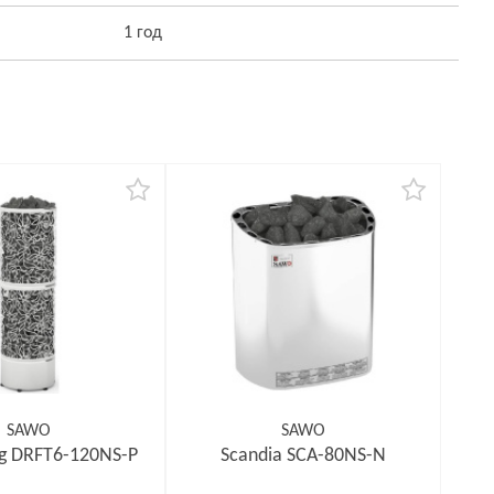
1 год
SAWO
SAWO
ng DRFT6-120NS-P
Scandia SCA-80NS-N