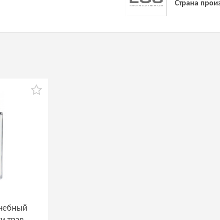
Страна прои
r
ечебный