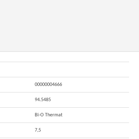
00000004666
94.5485
Bi-O Thermat
7,5