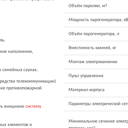
3
Объём парилки, м
Мощность парогенератора, кВ
Объём парогенератора, л
ль.
Вместимость камней, кг
чное наполнение,
Монтаж электрокаменки
в семейных саунах.
Пульт управления
средства телекоммуникации)
ние противопожарной
Материал корпуса
Параметры электрической се
вать внешнюю
систему
Минимальное сечение электр
ных элементов и
2