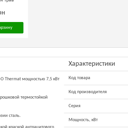
ти трав
рн
орзину
Характеристики
Код товара
-O Thermat мощностью 7,5 кВт
Код производителя
порошковой термостойкой
Серия
зии сталь.
Мощность, кВт
йкой краской антрацитового