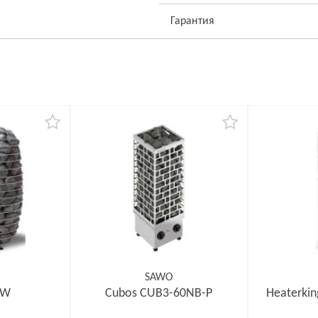
Гарантия
SAWO
kW
Cubos CUB3-60NB-P
Heaterki