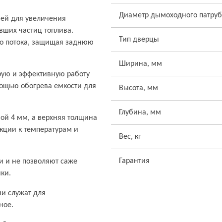
Диаметр дымоходного патруб
ией для увеличения
вших частиц топлива.
Тип дверцы
го потока, защищая заднюю
Ширина, мм
рую и эффективную работу
мощью обогрева емкости для
Высота, мм
Глубина, мм
ой 4 мм, а верхняя толщина
укции к температурам и
Вес, кг
Гарантия
и и не позволяют саже
ки.
ии служат для
ное.