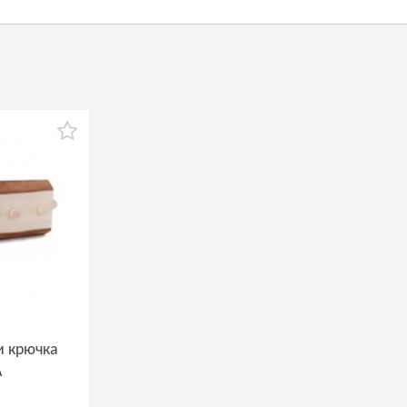
и крючка
A