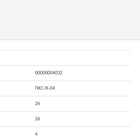
00000004032
ПКС/К-04
26
26
4