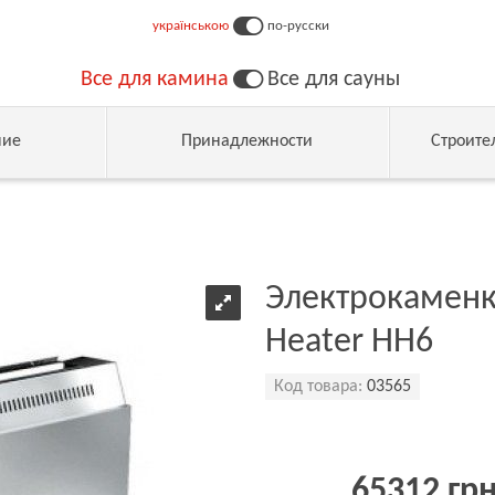
українською
по-русски
Все для камина
Все для сауны
ние
Принадлежности
Строите
Электрокаменка
Heater HH6
Код товара:
03565
65312 гр