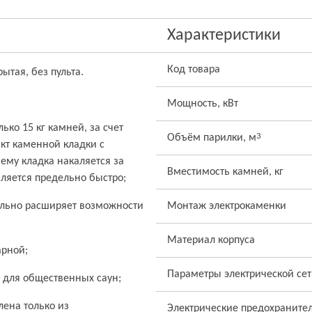
Характеристики
Код товара
ытая, без пульта.
Мощность, кВт
ько 15 кг камней, за счет
3
Объём парилки, м
кт каменной кладки с
ему кладка накаляется за
Вместимость камней, кг
ляется предельно быстро;
тельно расширяет возможности
Монтаж электрокаменки
Материал корпуса
арной;
Параметры электрической се
а для общественных саун;
лена только из
Электрические предохранител