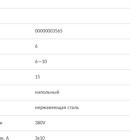
00000003565
6
6—10
15
напольный
нержавеющая сталь
ти
380V
и, А
3х10