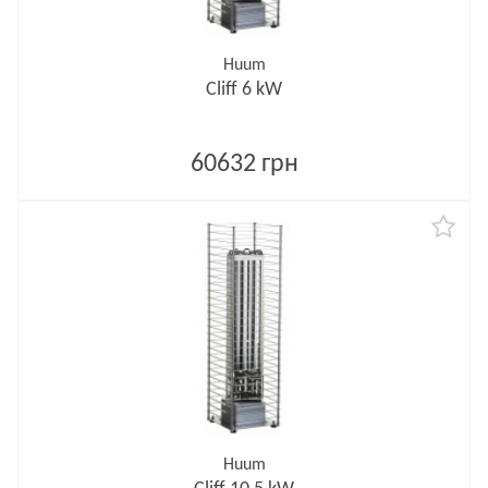
Huum
Cliff 6 kW
60632 грн
Huum