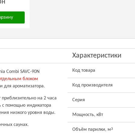
рн
орзину
Характеристики
Код товара
nia Combi SAVC-90N
отдельным блоком
Код производителя
и для ароматизатора.
т приблизительно на 2 часа
Серия
ть с помощью индикатора
ения низкого уровня воды.
Мощность, кВт
ичных саунах.
3
Объём парилки, м