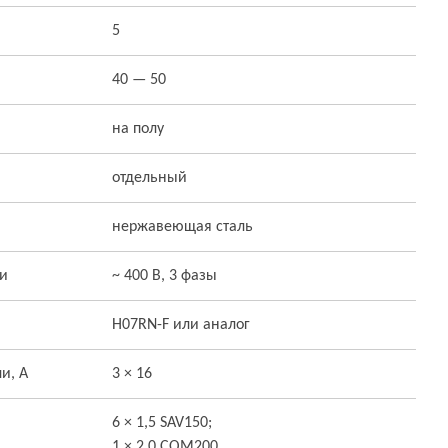
5
40 — 50
на полу
отдельный
нержавеющая сталь
ти
~ 400 В, 3 фазы
H07RN-F или аналог
и, А
3 × 16
6 × 1,5 SAV150;
1 × 2,0 COM200