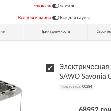
українською
по-русски
Все для камина
Все для сауны
ние
Принадлежности
Строите
Электрическая 
SAWO Savonia 
Код товара:
00284
68952 гр