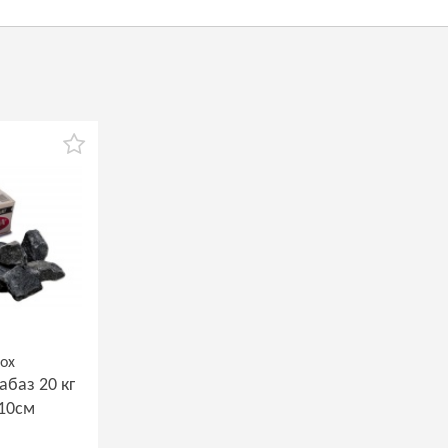
rox
баз 20 кг
 10см