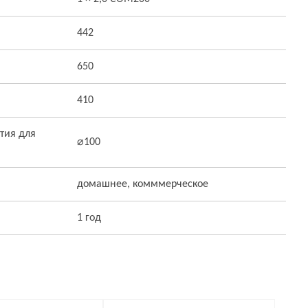
442
650
410
тия для
⌀100
домашнее, комммерческое
1 год