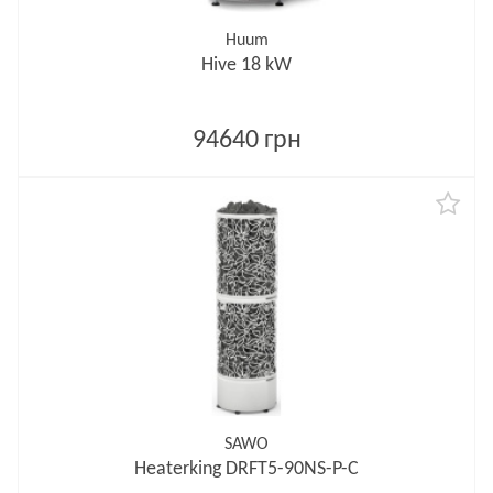
Huum
Hive 18 kW
94640 грн
SAWO
Heaterking DRFT5-90NS-P-C