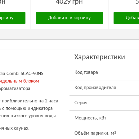
рн
4029 грн
5
орзину
Добавить в корзину
Добав
Характеристики
Код товара
dia Combi SCAC-90NS
отдельным блоком
Код производителя
ароматизатора.
т приблизительно на 2 часа
Серия
ть с помощью индикатора
ения низкого уровня воды.
Мощность, кВт
ичных саунах.
3
Объём парилки, м