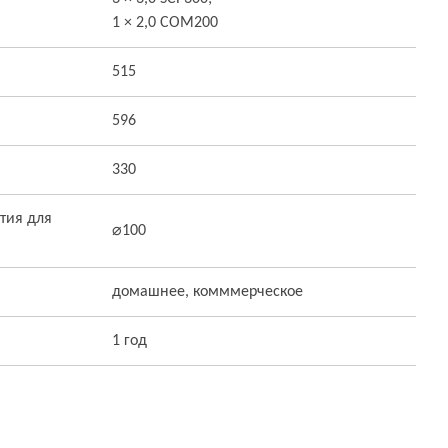
1 × 2,0 COM200
515
596
330
тия для
⌀100
домашнее, комммерческое
1 год