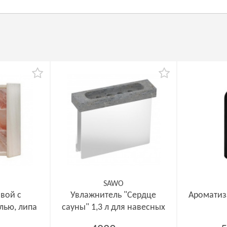
SAWO
вой с
Увлажнитель "Сердце
Ароматиз
лью, липа
сауны" 1,3 л для навесных
печей