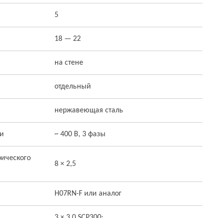
5
18 — 22
на стене
отдельный
нержавеющая сталь
ти
~ 400 В, 3 фазы
ического
8 × 2,5
H07RN-F или аналог
3 × 3,0 SCP300;