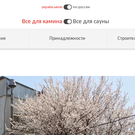
українською
по-русски
Все для камина
Все для сауны
ние
Принадлежности
Строите